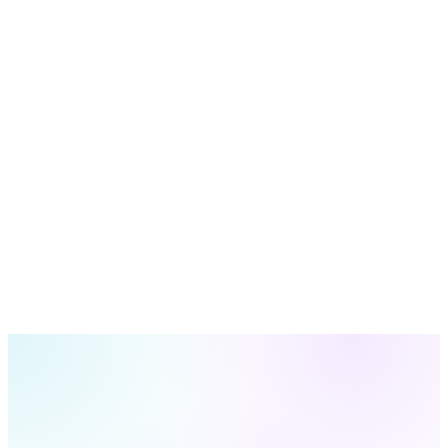
laadt snel op enterprise-grade infrastructuur.
Aangepaste domeinregistratie
Gratis SSL-certificaat
Enterprise-grade hosting
CDN voor snel laden
Automatische back-ups
99,9% uptime-garantie
Meer informatie