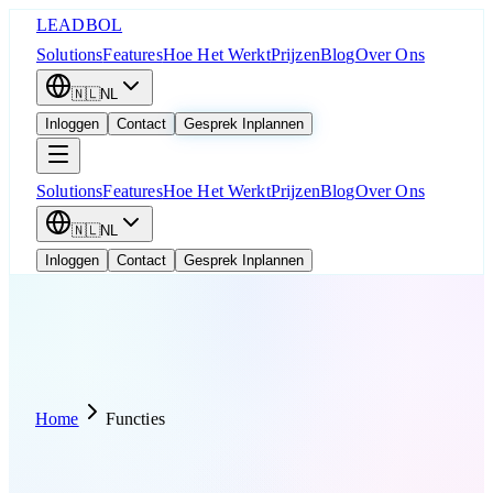
LEADBOL
Solutions
Features
Hoe Het Werkt
Prijzen
Blog
Over Ons
🇳🇱
NL
Inloggen
Contact
Gesprek Inplannen
Solutions
Features
Hoe Het Werkt
Prijzen
Blog
Over Ons
🇳🇱
NL
Inloggen
Contact
Gesprek Inplannen
Home
Functies