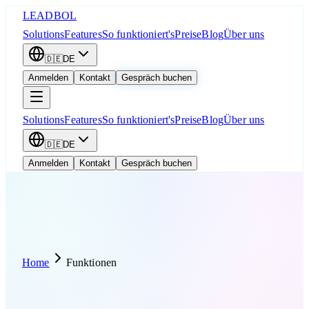
LEADBOL
Solutions
Features
So funktioniert's
Preise
Blog
Über uns
🇩🇪
DE
Anmelden
Kontakt
Gespräch buchen
Solutions
Features
So funktioniert's
Preise
Blog
Über uns
🇩🇪
DE
Anmelden
Kontakt
Gespräch buchen
Home
Funktionen